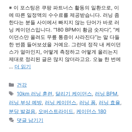
※ 이 포스팅은 쿠팡 파트너스 활동의 일환으로, 이
에 따른 일정액의 수수료를 제공받습니다. 러닝 좀
한다는 분들 사이에서 빠지지 않는 단어가 바로 러
닝 케이던스입니다. “180 BPM이 황금 숫자다”, “케
이던스만 올려도 무릎 통증이 사라진다”는 말 다들
한 번쯤 들어보셨을 거예요. 그런데 정작 내 케이던
스가 얼마인지, 어떻게 측정하고 어떻게 올리는지
제대로 정리된 글은 많지 않더라고요. 오늘 한 번에
…
더 읽기
카
건강
테
태
10km 러닝 훈련
,
달리기 케이던스
,
러닝 BPM
,
고
그
러닝 부상 예방
,
러닝 케이던스
,
러닝 폼
,
러닝 효율
,
리
분당 발걸음
,
오버스트라이드
,
케이던스 180
댓글 남기기