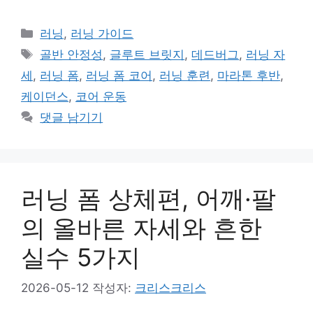
카
러닝
,
러닝 가이드
테
태
골반 안정성
,
글루트 브릿지
,
데드버그
,
러닝 자
고
그
세
,
러닝 폼
,
러닝 폼 코어
,
러닝 훈련
,
마라톤 후반
,
리
케이던스
,
코어 운동
댓글 남기기
러닝 폼 상체편, 어깨·팔
의 올바른 자세와 흔한
실수 5가지
2026-05-12
작성자:
크리스크리스