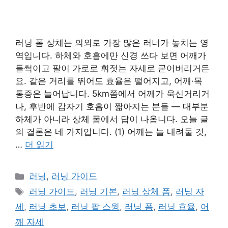
러닝 폼 상체는 의외로 가장 많은 러너가 놓치는 영
역입니다. 하체와 호흡에만 신경 쓰다 보면 어깨가
들썩이고 팔이 가로로 휘젓는 자세로 굳어버리거든
요. 같은 거리를 뛰어도 효율은 떨어지고, 어깨·목
통증은 늘어납니다. 5km쯤에서 어깨가 욱신거리거
나, 후반에 갑자기 호흡이 짧아지는 분들 — 대부분
하체가 아니라 상체 폼에서 답이 나옵니다. 오늘 글
의 결론은 네 가지입니다. (1) 어깨는 늘 내려둘 것,
…
더 읽기
카
러닝
,
러닝 가이드
테
태
러닝 가이드
,
러닝 기본
,
러닝 상체 폼
,
러닝 자
고
그
세
,
러닝 초보
,
러닝 팔 스윙
,
러닝 폼
,
러닝 효율
,
어
리
깨 자세