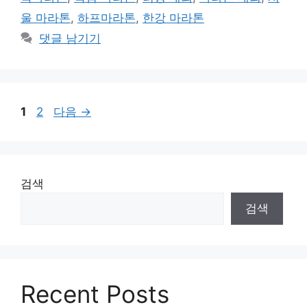
리
울 마라톤
,
하프마라톤
,
한강 마라톤
댓글 남기기
페
페
1
2
다음
→
이
이
지
지
검색
검색
Recent Posts