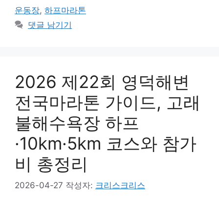
고
그
운동장
,
하프마라톤
리
댓글 남기기
2026 제22회 영덕해변
전국마라톤 가이드, 고래
불해수욕장 하프
·10km·5km 코스와 참가
비 총정리
2026-04-27
작성자:
크리스크리스