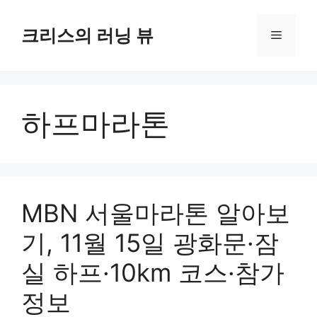
컨
텐
크리스의 러닝 뷰
메
츠
로
뉴
건
너
하프마라톤
뛰
기
MBN 서울마라톤 알아보
기, 11월 15일 광화문·잠
실 하프·10km 코스·참가
정보