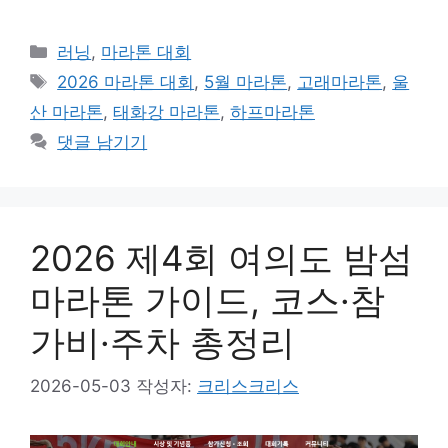
카
러닝
,
마라톤 대회
테
태
2026 마라톤 대회
,
5월 마라톤
,
고래마라톤
,
울
고
그
산 마라톤
,
태화강 마라톤
,
하프마라톤
리
댓글 남기기
2026 제4회 여의도 밤섬
마라톤 가이드, 코스·참
가비·주차 총정리
2026-05-03
작성자:
크리스크리스