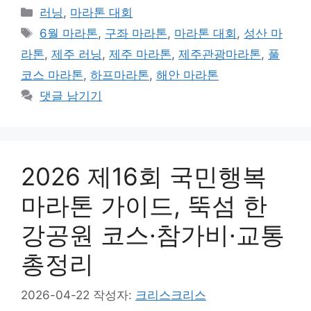
카
러닝
,
마라톤 대회
테
태
6월 마라톤
,
구좌 마라톤
,
마라톤 대회
,
성산 마
고
그
라톤
,
제주 러닝
,
제주 마라톤
,
제주관광마라톤
,
풀
리
코스 마라톤
,
하프마라톤
,
해안 마라톤
댓글 남기기
2026 제16회 국민행복
마라톤 가이드, 뚝섬 한
강공원 코스·참가비·교통
총정리
2026-04-22
작성자:
크리스크리스