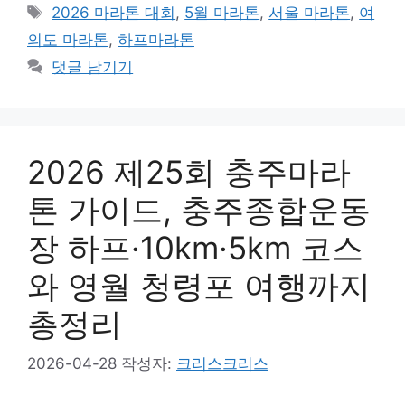
테
태
2026 마라톤 대회
,
5월 마라톤
,
서울 마라톤
,
여
고
그
의도 마라톤
,
하프마라톤
리
댓글 남기기
2026 제25회 충주마라
톤 가이드, 충주종합운동
장 하프·10km·5km 코스
와 영월 청령포 여행까지
총정리
2026-04-28
작성자:
크리스크리스