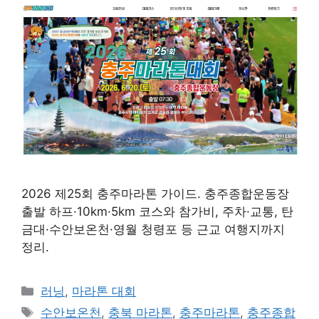
2026 제25회 충주마라톤 가이드. 충주종합운동장
출발 하프·10km·5km 코스와 참가비, 주차·교통, 탄
금대·수안보온천·영월 청령포 등 근교 여행지까지
정리.
카
러닝
,
마라톤 대회
테
태
수안보온천
,
충북 마라톤
,
충주마라톤
,
충주종합