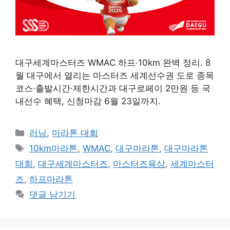
대구세계마스터즈 WMAC 하프·10km 완벽 정리. 8
월 대구에서 열리는 마스터즈 세계선수권 도로 종목
코스·출발시간·제한시간과 대구로페이 2만원 등 국
내선수 혜택, 신청마감 6월 23일까지.
카
러닝
,
마라톤 대회
테
태
10km마라톤
,
WMAC
,
대구마라톤
,
대구마라톤
고
그
대회
,
대구세계마스터즈
,
마스터즈육상
,
세계마스터
리
즈
,
하프마라톤
댓글 남기기