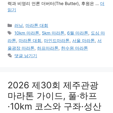
력과 비영리 언론 더버터(The Butter), 후원은 …
더
읽기
카
러닝
,
마라톤 대회
테
태
10km 마라톤
,
5km 마라톤
,
6월 마라톤
,
도심 마
고
그
라톤
,
마라톤 대회
,
마인드마라톤
,
서울 마라톤
,
서
리
울광장 마라톤
,
하프마라톤
,
한수원 마라톤
댓글 남기기
2026 제30회 제주관광
마라톤 가이드, 풀·하프
·10km 코스와 구좌·성산