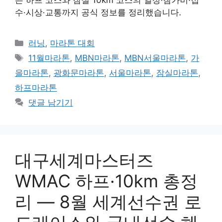
는 하프 코스와 잠실 10km 코스의 일정·참가비·접
수·시상·교통까지 공식 정보를 정리했습니다.
카
러닝
,
마라톤 대회
테
태
11월마라톤
,
MBN마라톤
,
MBN서울마라톤
,
가
고
그
을마라톤
,
광화문마라톤
,
서울마라톤
,
잠실마라톤
,
리
하프마라톤
댓글 남기기
대구세계마스터즈
WMAC 하프·10km 총정
리 — 8월 세계선수권 로