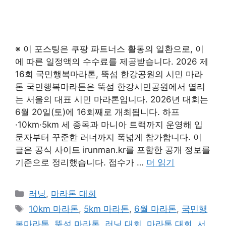
※ 이 포스팅은 쿠팡 파트너스 활동의 일환으로, 이
에 따른 일정액의 수수료를 제공받습니다. 2026 제
16회 국민행복마라톤, 뚝섬 한강공원의 시민 마라
톤 국민행복마라톤은 뚝섬 한강시민공원에서 열리
는 서울의 대표 시민 마라톤입니다. 2026년 대회는
6월 20일(토)에 16회째로 개최됩니다. 하프
·10km·5km 세 종목과 마니아 트랙까지 운영해 입
문자부터 꾸준한 러너까지 폭넓게 참가합니다. 이
글은 공식 사이트 irunman.kr를 포함한 공개 정보를
기준으로 정리했습니다. 접수가 …
더 읽기
카
러닝
,
마라톤 대회
테
태
10km 마라톤
,
5km 마라톤
,
6월 마라톤
,
국민행
고
그
복마라톤
,
뚝섬 마라톤
,
러닝 대회
,
마라톤 대회
,
서