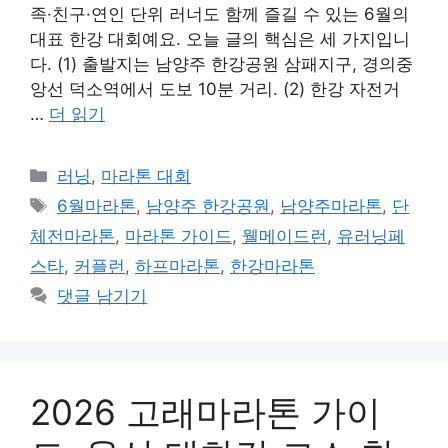
족·친구·연인 단위 러너도 함께 즐길 수 있는 6월의
대표 한강 대회예요. 오늘 글의 핵심은 세 가지입니
다. (1) 출발지는 남양주 한강공원 삼패지구, 경의중
앙선 덕소역에서 도보 10분 거리. (2) 한강 자전거
…
더 읽기
카
러닝
,
마라톤 대회
테
태
6월마라톤
,
남양주 한강공원
,
남양주마라톤
,
단
고
그
체전마라톤
,
마라톤 가이드
,
웰메이드런
,
유러닝페
리
스타
,
커플런
,
하프마라톤
,
한강마라톤
댓글 남기기
2026 고래마라톤 가이