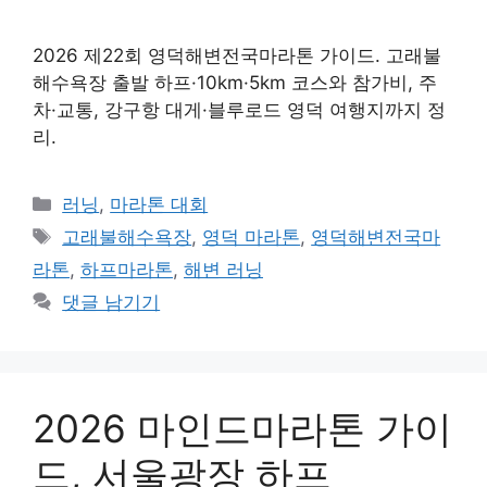
2026 제22회 영덕해변전국마라톤 가이드. 고래불
해수욕장 출발 하프·10km·5km 코스와 참가비, 주
차·교통, 강구항 대게·블루로드 영덕 여행지까지 정
리.
카
러닝
,
마라톤 대회
테
태
고래불해수욕장
,
영덕 마라톤
,
영덕해변전국마
고
그
라톤
,
하프마라톤
,
해변 러닝
리
댓글 남기기
2026 마인드마라톤 가이
드, 서울광장 하프