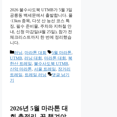
2026 불수사도북 UTMB가 5월 3일
공릉동 백세문에서 출발합니다. 풀
·13km 종목, 다섯 산 능선 코스 특
징, 필수 준비물, 주차와 지하철 안
내, 신청 마감일(4월 25일), 참가 전
체크리스트까지 한 번에 정리했습
니다.
카
태
러닝
,
마라톤 대회
5월 마라톤
,
테
그
UTMB
,
러닝 대회
,
마라톤 대회
,
북
고
한산 트레일
,
불수사도북 UTMB
,
리
산악 마라톤
,
서울 트레일
,
장거리
트레일
,
트레일 러닝
댓글 남기
기
2026년 5월 마라톤 대
회 총정리, 꼭 챙겨야