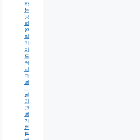
하
는
방
법
완
벽
가
이
드
러
닝
과
뼈
—
달
리
면
뼈
가
튼
튼