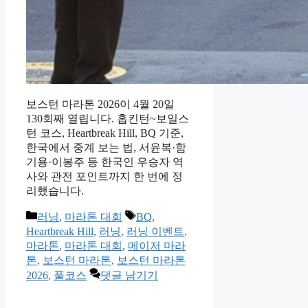
보스턴 마라톤 2026이 4월 20일
130회째 열립니다. 홉킨턴~보일스
턴 코스, Heartbreak Hill, BQ 기준,
한국에서 중계 보는 법, 서윤복·함
기용·이봉주 등 한국인 우승자 역
사와 관전 포인트까지 한 번에 정
리했습니다.
카
태
러닝
,
마라톤 대회
BQ
,
테
그
Heartbreak Hill
,
러닝
,
러닝 이벤트
,
고
마라톤
,
마라톤 대회
,
메이저 마라
리
톤
,
보스턴 마라톤
,
보스턴 마라톤
2026
,
풀코스
댓글 남기기