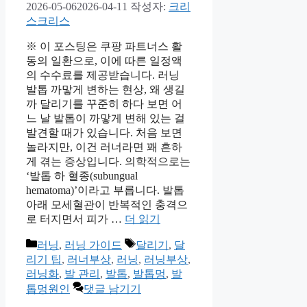
2026-05-06
2026-04-11
작성자:
크리
스크리스
※ 이 포스팅은 쿠팡 파트너스 활
동의 일환으로, 이에 따른 일정액
의 수수료를 제공받습니다. 러닝
발톱 까맣게 변하는 현상, 왜 생길
까 달리기를 꾸준히 하다 보면 어
느 날 발톱이 까맣게 변해 있는 걸
발견할 때가 있습니다. 처음 보면
놀라지만, 이건 러너라면 꽤 흔하
게 겪는 증상입니다. 의학적으로는
‘발톱 하 혈종(subungual
hematoma)’이라고 부릅니다. 발톱
아래 모세혈관이 반복적인 충격으
로 터지면서 피가 …
더 읽기
카
태
러닝
,
러닝 가이드
달리기
,
달
테
그
리기 팁
,
러너부상
,
러닝
,
러닝부상
,
고
러닝화
,
발 관리
,
발톱
,
발톱멍
,
발
리
톱멍원인
댓글 남기기