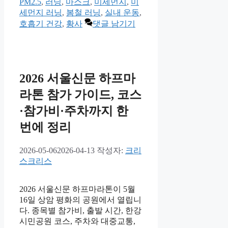
테
그
PM2.5
,
러닝
,
마스크
,
미세먼지
,
미
고
세먼지 러닝
,
봄철 러닝
,
실내 운동
,
리
호흡기 건강
,
황사
댓글 남기기
2026 서울신문 하프마
라톤 참가 가이드, 코스
·참가비·주차까지 한
번에 정리
2026-05-06
2026-04-13
작성자:
크리
스크리스
2026 서울신문 하프마라톤이 5월
16일 상암 평화의 공원에서 열립니
다. 종목별 참가비, 출발 시간, 한강
시민공원 코스, 주차와 대중교통,