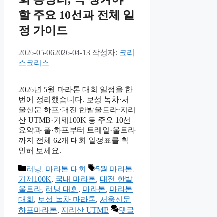
할 주요 10선과 전체 일
정 가이드
2026-05-06
2026-04-13
작성자:
크리
스크리스
2026년 5월 마라톤 대회 일정을 한
번에 정리했습니다. 보성 녹차·서
울신문 하프·대전 한밭울트라·지리
산 UTMB·거제100K 등 주요 10선
요약과 풀·하프부터 트레일·울트라
까지 전체 62개 대회 일정표를 확
인해 보세요.
카
태
러닝
,
마라톤 대회
5월 마라톤
,
테
그
거제100K
,
국내 마라톤
,
대전 한밭
고
울트라
,
러닝 대회
,
마라톤
,
마라톤
리
대회
,
보성 녹차 마라톤
,
서울신문
하프마라톤
,
지리산 UTMB
댓글