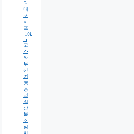
다
대
포
하
프
·10k
m
코
스
와
부
산
여
행
총
정
리
산
불
조
심
한