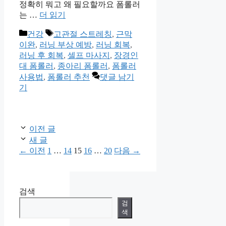
정확히 뭐고 왜 필요할까요 폼롤러
는 …
더 읽기
카
태
건강
고관절 스트레칭
,
근막
테
그
이완
,
러닝 부상 예방
,
러닝 회복
,
고
러닝 후 회복
,
셀프 마사지
,
장경인
리
대 폼롤러
,
종아리 폼롤러
,
폼롤러
사용법
,
폼롤러 추천
댓글 남기
기
이전 글
새 글
페
페
페
페
페
←
이전
1
…
14
15
16
…
20
다음
→
이
이
이
이
이
지
지
지
지
지
검색
검
색