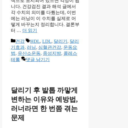
색으로 표시되어 있으면 걱정이 됩
니다. 건강검진 결과 해석 글에서
각 수치의 의미를 다뤘는데, 이번
에는 러닝이 이 수치를 실제로 어
떻게 바꾸는지 정리합니다. 결론부
터 …
더 읽기
카
태
건강
HDL
,
LDL
,
달리기
,
달리
테
그
기효과
,
러닝
,
심혈관건강
,
운동요
고
법
,
유산소운동
,
중성지방
,
콜레스
리
테롤
댓글 남기기
달리기 후 발톱 까맣게
변하는 이유와 예방법,
러너라면 한 번쯤 겪는
문제