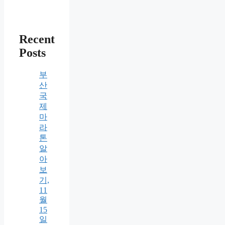
Recent
Posts
부
산
국
제
마
라
톤
알
아
보
기,
11
월
15
일