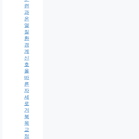
련
과
온
열
질
환
경
계
신
호
올
바
른
자
세
로
거
북
목
교
정