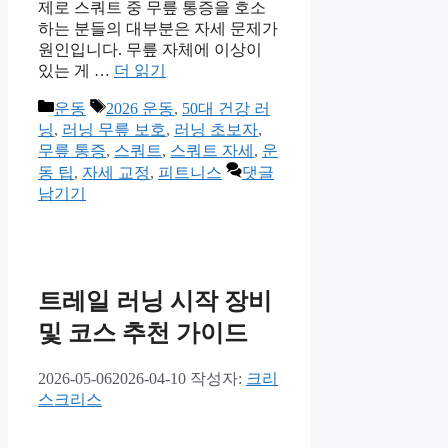
제로 스쿼트 중 무릎 통증을 호소
하는 분들의 대부분은 자세 문제가
원인입니다. 무릎 자체에 이상이
있는 게 …
더 읽기
카
태
운동
2026 운동
,
50대 건강 러
테
그
닝
,
러닝 무릎 보호
,
러닝 초보자
,
고
무릎 통증
,
스쿼트
,
스쿼트 자세
,
운
리
동 팁
,
자세 교정
,
피트니스
댓글
남기기
트레일 러닝 시작 장비
및 코스 추천 가이드
2026-05-06
2026-04-10
작성자:
크리
스크리스