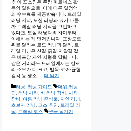
※ 이 포스팅은 쿠팡 파트너스 활
동의 일환으로, 이에 따른 일정액
의 수수료를 제공받습니다. 트레일
러닝 시작, 도심 러닝과 뭐가 다를
까 트레일 러닝 시작을 고민하고
있다면, 도심 러닝과의 차이부터
이해하는 게 먼저입니다. 포장도로
위를 달리는 로드 러닝과 달리, 트
레일 러닝은 산길·흙길·자갈길 같
은 비포장 자연 지형을 달립니다.
같은 거리라도 트레일에서는 칼로
리 소모가 더 크고, 발목·코어·균형
감각 등 평소 …
더 읽기
카
태
러닝
,
러닝 가이드
더위 러닝
테
그
팁
,
러닝 시작
,
비 러닝 장비
,
시작
고
장비
,
여름 러닝 준비물
,
자연 러닝
,
리
초보자 러닝
,
코스 추천
,
트레일 러
닝
,
트레일 코스
댓글 남기기