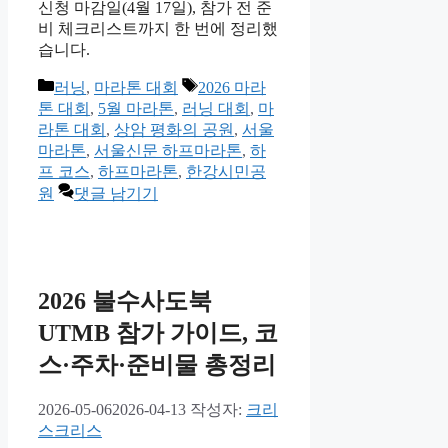
신청 마감일(4월 17일), 참가 전 준
비 체크리스트까지 한 번에 정리했
습니다.
카
태
러닝
,
마라톤 대회
2026 마라
테
그
톤 대회
,
5월 마라톤
,
러닝 대회
,
마
고
라톤 대회
,
상암 평화의 공원
,
서울
리
마라톤
,
서울신문 하프마라톤
,
하
프 코스
,
하프마라톤
,
한강시민공
원
댓글 남기기
2026 불수사도북
UTMB 참가 가이드, 코
스·주차·준비물 총정리
2026-05-06
2026-04-13
작성자:
크리
스크리스