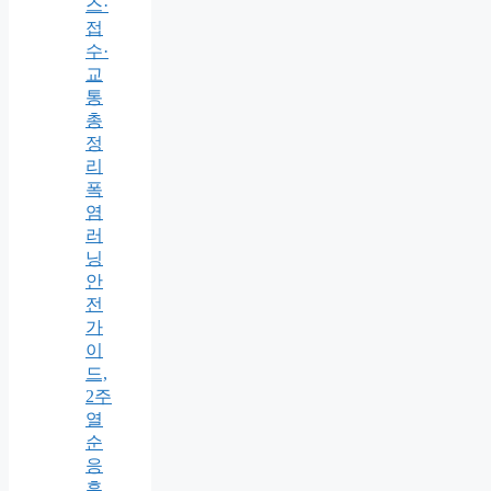
스·
접
수·
교
통
총
정
리
폭
염
러
닝
안
전
가
이
드,
2주
열
순
응
훈