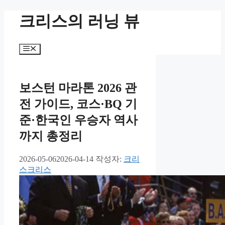
컨
크리스의 러닝 뷰
텐
츠
로
메
건
뉴
너
뛰
보스턴 마라톤 2026 관
기
전 가이드, 코스·BQ 기
준·한국인 우승자 역사
까지 총정리
2026-05-06
2026-04-14
작성자:
크리
스크리스