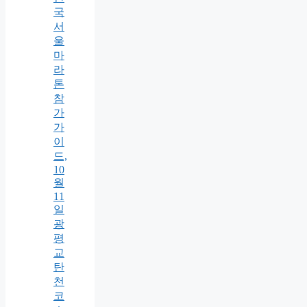
국
서
울
마
라
톤
참
가
가
이
드,
10
월
11
일
광
평
교
탄
천
코