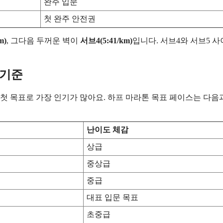
완주 입문
첫 완주 안전권
m)
, 그다음 두꺼운 벽이
서브4(5:41/km)
입니다. 서브4와 서브5 사
 기준
아 첫 목표로 가장 인기가 많아요. 하프 마라톤 목표 페이스는 다음
난이도 체감
상급
중상급
중급
대표 입문 목표
초중급