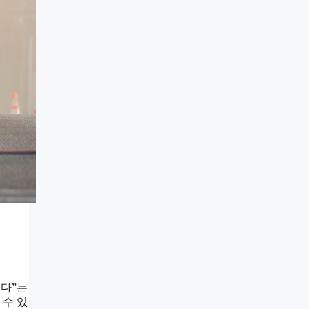
뛴다”는
 수 있