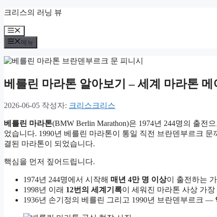
컨
크리스의 러닝 뷰
텐
메
츠
뉴
로
메뉴
건
너
뛰
베를린 마라톤 알아보기 – 세계 마라톤 메
기
2026-06-05
작성자:
크리스크리스
베를린 마라톤
(BMW Berlin Marathon)은 1974년 24
었습니다. 1990년 베를린 마라톤이 통일 직전 브란덴부르크 문
결된 마라톤이 되었습니다.
핵심을 먼저 짚어드립니다.
1974년 244명에서 시작해
매년 4만 명 이상
이 출전하는 가
1998년 이래
12번의 세계기록
이 세워진 마라톤 사상 가장 
1936년 손기정의 베를린 그리고 1990년 브란덴부르크 —