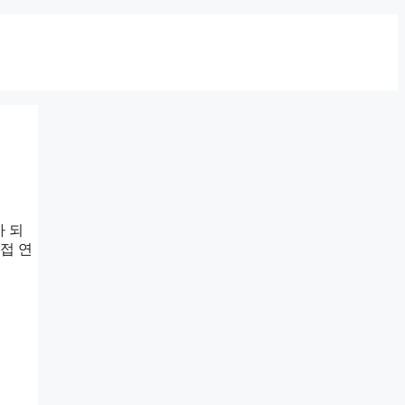
가 되
접 연