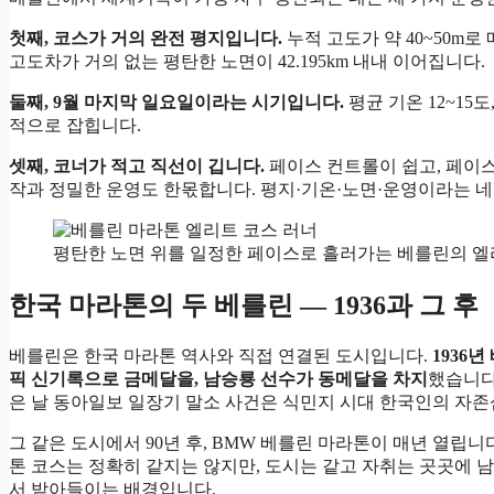
첫째, 코스가 거의 완전 평지입니다.
누적 고도가 약 40~50m로
고도차가 거의 없는 평탄한 노면이 42.195km 내내 이어집니다.
둘째, 9월 마지막 일요일이라는 시기입니다.
평균 기온 12~15
적으로 잡힙니다.
셋째, 코너가 적고 직선이 깁니다.
페이스 컨트롤이 쉽고, 페이스
작과 정밀한 운영도 한몫합니다. 평지·기온·노면·운영이라는 네
평탄한 노면 위를 일정한 페이스로 흘러가는 베를린의 엘리트
한국 마라톤의 두 베를린 — 1936과 그 후
베를린은 한국 마라톤 역사와 직접 연결된 도시입니다.
1936
픽 신기록으로 금메달을, 남승룡 선수가 동메달을 차지
했습니다
은 날 동아일보 일장기 말소 사건은 식민지 시대 한국인의 자
그 같은 도시에서 90년 후, BMW 베를린 마라톤이 매년 열립니
톤 코스는 정확히 같지는 않지만, 도시는 같고 자취는 곳곳에 
서 받아들이는 배경입니다.