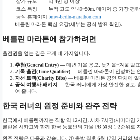
참가 규모
약 4만 명 이상
코스 특징
누적 고도 약 40~50m, 메이저 중 가장 평
공식 홈페이지
bmw-berlin-marathon.com
베를린 마라톤 핵심 요강(세부는 공식 발표 확인).
베를린 마라톤에 참가하려면
출전권을 얻는 길은 크게 네 가지입니다.
추첨(General Entry)
— 매년 가을 응모, 늦가을~겨울 발표.
기록 출전(Time Qualifier)
— 베를린 마라톤이 인정하는 인
자선 트랙(Charity Bibs)
— 베를린 마라톤 공인 단체에 일정
공식 여행사 패키지
— 한국 러너에게 가장 안전한 경로. 
여 줍니다.
한국 러너의 원정 준비와 완주 전략
한국에서 베를린까지는 직항 약 12시간, 시차 7시간(서머타임 기
를린은 시카고와 함께 한국 동호인의 가을 PB 원정 1·2순위로 
완주 전략은 다음과 같습니다. ① 출발 직후 6월 17일 거리의