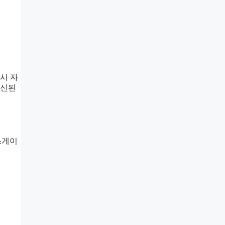
다시 자
갱신된
스게이