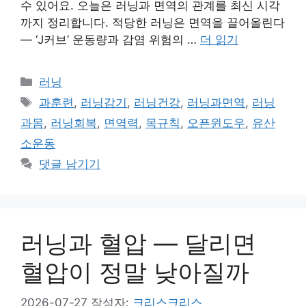
수 있어요. 오늘은 러닝과 면역의 관계를 최신 시각
까지 정리합니다. 적당한 러닝은 면역을 끌어올린다
— ‘J커브’ 운동량과 감염 위험의 …
더 읽기
카
러닝
테
태
과훈련
,
러닝감기
,
러닝건강
,
러닝과면역
,
러닝
고
그
과몸
,
러닝회복
,
면역력
,
목규칙
,
오픈윈도우
,
유산
리
소운동
댓글 남기기
러닝과 혈압 — 달리면
혈압이 정말 낮아질까
2026-07-27
작성자:
크리스크리스