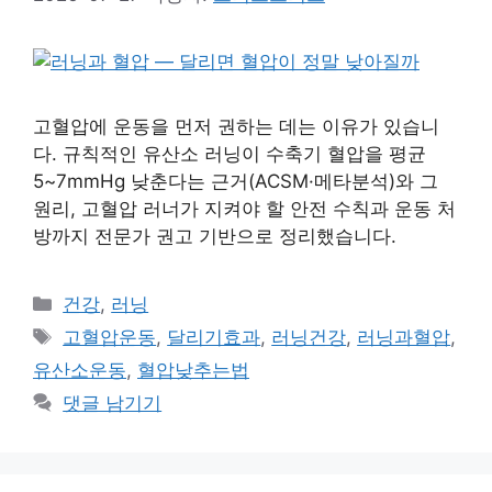
고혈압에 운동을 먼저 권하는 데는 이유가 있습니
다. 규칙적인 유산소 러닝이 수축기 혈압을 평균
5~7mmHg 낮춘다는 근거(ACSM·메타분석)와 그
원리, 고혈압 러너가 지켜야 할 안전 수칙과 운동 처
방까지 전문가 권고 기반으로 정리했습니다.
카
건강
,
러닝
테
태
고혈압운동
,
달리기효과
,
러닝건강
,
러닝과혈압
,
고
그
유산소운동
,
혈압낮추는법
리
댓글 남기기