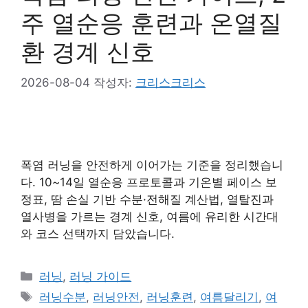
주 열순응 훈련과 온열질
환 경계 신호
2026-08-04
작성자:
크리스크리스
폭염 러닝을 안전하게 이어가는 기준을 정리했습니
다. 10~14일 열순응 프로토콜과 기온별 페이스 보
정표, 땀 손실 기반 수분·전해질 계산법, 열탈진과
열사병을 가르는 경계 신호, 여름에 유리한 시간대
와 코스 선택까지 담았습니다.
카
러닝
,
러닝 가이드
테
태
러닝수분
,
러닝안전
,
러닝훈련
,
여름달리기
,
여
고