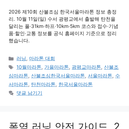
2026 제10회 산불조심 한국서울마라톤 정보 총정
리. 10월 11일(일) 수서 광평교에서 출발해 탄천을
달리는 풀·31km·하프·10km·5km 코스와 접수·기념
품·할인·교통 정보를 공식 홈페이지 기준으로 정리
했습니다.
카
러닝
,
마라톤 대회
테
태
10월마라톤
,
가을마라톤
,
광평교마라톤
,
산불조
고
그
심마라톤
,
산불조심한국서울마라톤
,
서울마라톤
,
수
리
서마라톤
,
탄천마라톤
,
한국서울마라톤
댓글 남기기
폭염 러닝 안전 가이드, 2