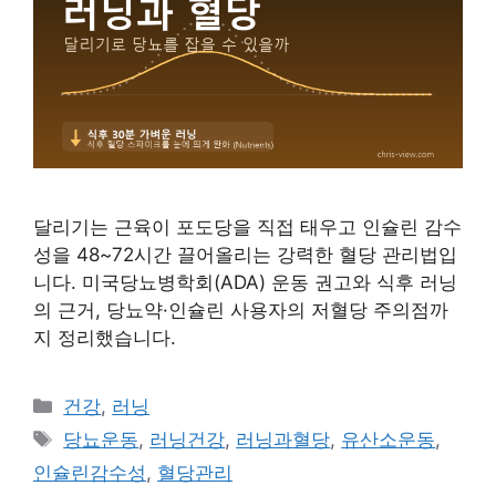
달리기는 근육이 포도당을 직접 태우고 인슐린 감수
성을 48~72시간 끌어올리는 강력한 혈당 관리법입
니다. 미국당뇨병학회(ADA) 운동 권고와 식후 러닝
의 근거, 당뇨약·인슐린 사용자의 저혈당 주의점까
지 정리했습니다.
카
건강
,
러닝
테
태
당뇨운동
,
러닝건강
,
러닝과혈당
,
유산소운동
,
고
그
인슐린감수성
,
혈당관리
리