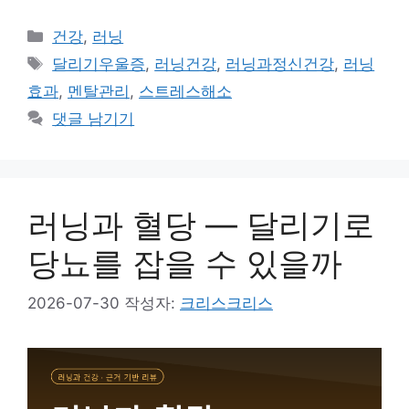
카
건강
,
러닝
테
태
달리기우울증
,
러닝건강
,
러닝과정신건강
,
러닝
고
그
효과
,
멘탈관리
,
스트레스해소
리
댓글 남기기
러닝과 혈당 — 달리기로
당뇨를 잡을 수 있을까
2026-07-30
작성자:
크리스크리스