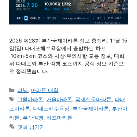
2026 제28회 부산국제마라톤 정보 총정리. 11월 15
일(일) 다대포해수욕장에서 출발하는 하프
·10km·5km 코스와 시상·유의사항·교통 정보, 대회
뒤 다대포와 부산 여행 코스까지 공식 정보 기준으
로 정리했습니다.
카
러닝
,
마라톤 대회
테
태
11월마라톤
,
가을마라톤
,
국제신문마라톤
,
다대
고
그
포마라톤
,
다대포해수욕장
,
부산국제마라톤
,
부산마
리
라톤
,
부산여행
,
하프마라톤
댓글 남기기