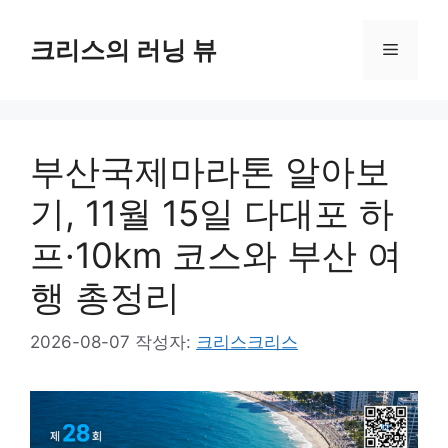
컨
텐
크리스의 러닝 뷰
메
츠
로
뉴
건
너
부산국제마라톤 알아보
뛰
기
기, 11월 15일 다대포 하
프·10km 코스와 부산 여
행 총정리
2026-08-07
작성자:
크리스크리스