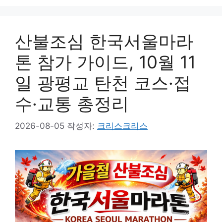
산불조심 한국서울마라
톤 참가 가이드, 10월 11
일 광평교 탄천 코스·접
수·교통 총정리
2026-08-05
작성자:
크리스크리스