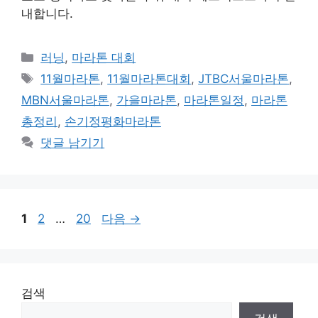
내합니다.
카
러닝
,
마라톤 대회
테
태
11월마라톤
,
11월마라톤대회
,
JTBC서울마라톤
,
고
그
MBN서울마라톤
,
가을마라톤
,
마라톤일정
,
마라톤
리
총정리
,
손기정평화마라톤
댓글 남기기
페
페
페
1
2
…
20
다음
→
이
이
이
지
지
지
검색