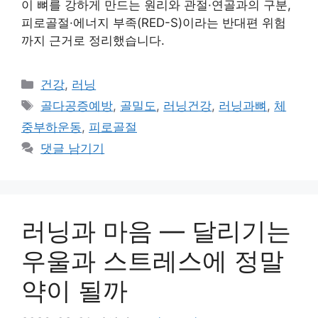
이 뼈를 강하게 만드는 원리와 관절·연골과의 구분,
피로골절·에너지 부족(RED-S)이라는 반대편 위험
까지 근거로 정리했습니다.
카
건강
,
러닝
테
태
골다공증예방
,
골밀도
,
러닝건강
,
러닝과뼈
,
체
고
그
중부하운동
,
피로골절
리
댓글 남기기
러닝과 마음 — 달리기는
우울과 스트레스에 정말
약이 될까