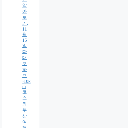
알
아
보
기,
11
월
15
일
다
대
포
하
프
·10k
m
코
스
와
부
산
여
행