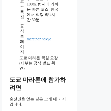
코
100m, 평지에 가까
스
운 빠른 코스. 한국
특
에서 직항 약 2시
징
간 30분
공
식
홈
marathon.tokyo
페
이
지
도쿄 마라톤 핵심 요강
(세부는 공식 발표 확
인).
도쿄 마라톤에 참가하
려면
출전권을 얻는 길은 크게 네 가지
입니다.