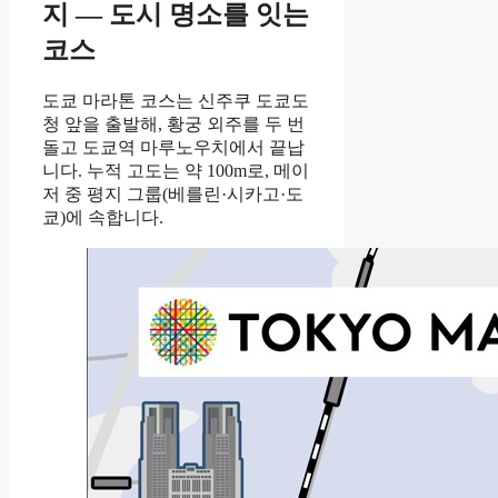
지 — 도시 명소를 잇는
코스
도쿄 마라톤 코스는 신주쿠 도쿄도
청 앞을 출발해, 황궁 외주를 두 번
돌고 도쿄역 마루노우치에서 끝납
니다. 누적 고도는 약 100m로, 메이
저 중 평지 그룹(베를린·시카고·도
쿄)에 속합니다.