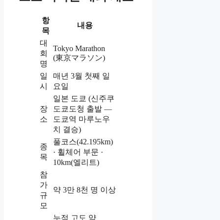
항
내용
목
대
Tokyo Marathon
회
(東京マラソン)
명
일
매년 3월 첫째 일
시
요일
일본 도쿄 (신주쿠
장
도쿄도청 출발 —
소
도쿄역 마루노우
치 결승)
풀코스(42.195km)
종
· 휠체어 부문 ·
목
10km(엘리트)
참
가
약 3만 8천 명 이상
규
모
누적 고도 약