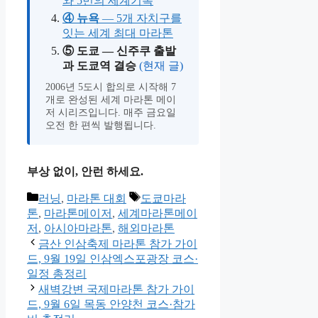
와 5번의 세계기록
④ 뉴욕
— 5개 자치구를
잇는 세계 최대 마라톤
⑤ 도쿄 — 신주쿠 출발
과 도쿄역 결승
(현재 글)
2006년 5도시 합의로 시작해 7
개로 완성된 세계 마라톤 메이
저 시리즈입니다. 매주 금요일
오전 한 편씩 발행됩니다.
부상 없이, 안런 하세요.
카
태
러닝
,
마라톤 대회
도쿄마라
테
그
톤
,
마라톤메이저
,
세계마라톤메이
고
저
,
아시아마라톤
,
해외마라톤
리
금산 인삼축제 마라톤 참가 가이
드, 9월 19일 인삼엑스포광장 코스·
일정 총정리
새벽강변 국제마라톤 참가 가이
드, 9월 6일 목동 안양천 코스·참가