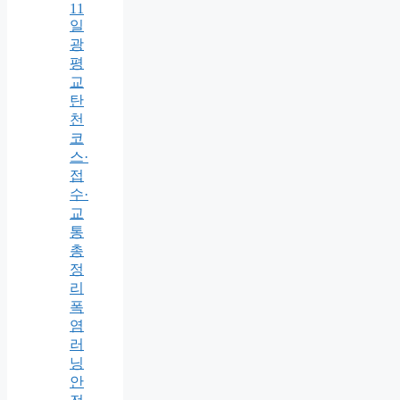
11
일
광
평
교
탄
천
코
스·
접
수·
교
통
총
정
리
폭
염
러
닝
안