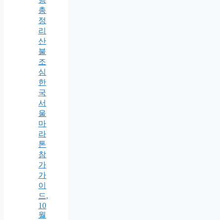
총
정
리
산
불
조
심
한
국
서
울
마
라
톤
참
가
가
이
드,
10
월