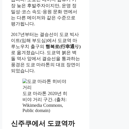
장 늦은 후발주자이지만, 운영 정
밀성·코스 속도·응원 문화 면에서
는 다른 메이저와 같은 수준으로
평가됩니다.
2017년부터는 결승선이 도쿄 빅사
이트(임해 부도심)에서 도쿄역 마
루노우치 출구의
행복로(行幸通り)
로 옮겨졌습니다. 도쿄역 붉은 벽
돌 역사 앞에서 결승선을 통과하는
풍경은 도쿄 마라톤의 대표 장면이
되었습니다.
도쿄 마라톤 2020년 히
비야 거리 구간. (출처:
Wikimedia Commons,
Public domain)
신주쿠에서 도쿄역까