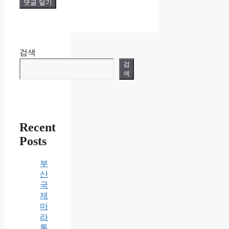
검색
검
색
Recent
Posts
부
산
국
제
마
라
톤