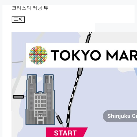
컨
크리스의 러닝 뷰
텐
메
츠
뉴
로
건
너
뛰
기