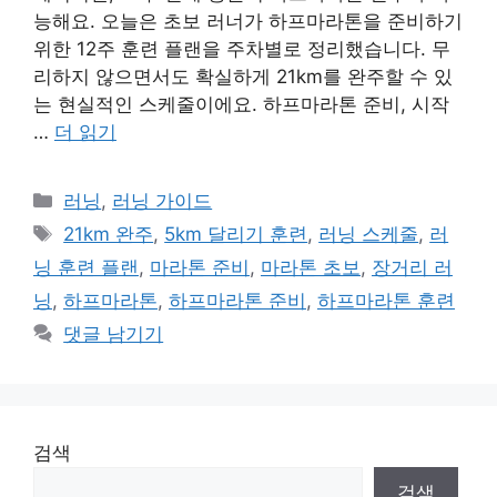
능해요. 오늘은 초보 러너가 하프마라톤을 준비하기
위한 12주 훈련 플랜을 주차별로 정리했습니다. 무
리하지 않으면서도 확실하게 21km를 완주할 수 있
는 현실적인 스케줄이에요. 하프마라톤 준비, 시작
…
더 읽기
카
러닝
,
러닝 가이드
테
태
21km 완주
,
5km 달리기 훈련
,
러닝 스케줄
,
러
고
그
닝 훈련 플랜
,
마라톤 준비
,
마라톤 초보
,
장거리 러
리
닝
,
하프마라톤
,
하프마라톤 준비
,
하프마라톤 훈련
댓글 남기기
검색
검색