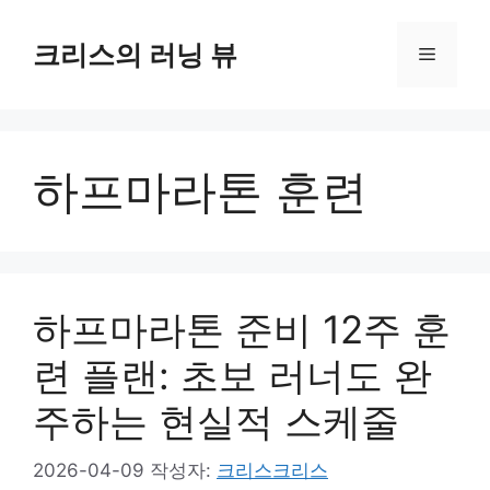
컨
텐
크리스의 러닝 뷰
메
츠
로
뉴
건
너
하프마라톤 훈련
뛰
기
하프마라톤 준비 12주 훈
련 플랜: 초보 러너도 완
주하는 현실적 스케줄
2026-04-09
작성자:
크리스크리스