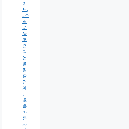
이
드,
2주
열
순
응
훈
련
과
온
열
질
환
경
계
신
호
올
바
른
자