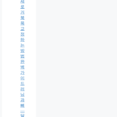
세
로
거
북
목
교
정
하
는
방
법
완
벽
가
이
드
러
닝
과
뼈
—
달