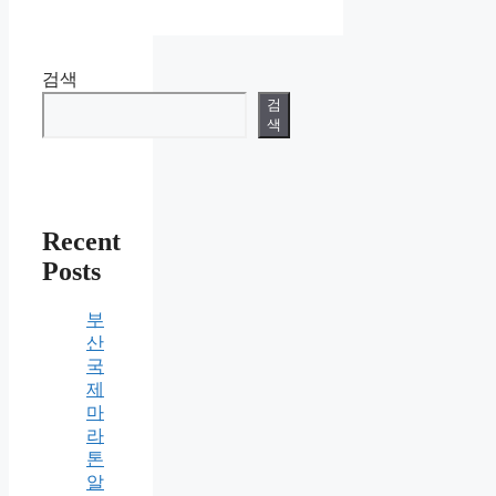
검색
검
색
Recent
Posts
부
산
국
제
마
라
톤
알