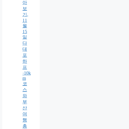
아
보
기,
11
월
15
일
다
대
포
하
프
·10k
m
코
스
와
부
산
여
행
총