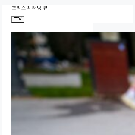
컨
크리스의 러닝 뷰
텐
메
츠
뉴
로
건
너
뛰
기