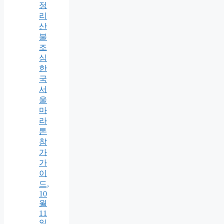
정
리
산
불
조
심
한
국
서
울
마
라
톤
참
가
가
이
드,
10
월
11
일