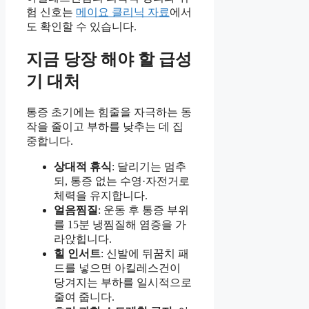
험 신호는
메이요 클리닉 자료
에서
도 확인할 수 있습니다.
지금 당장 해야 할 급성
기 대처
통증 초기에는 힘줄을 자극하는 동
작을 줄이고 부하를 낮추는 데 집
중합니다.
상대적 휴식
: 달리기는 멈추
되, 통증 없는 수영·자전거로
체력을 유지합니다.
얼음찜질
: 운동 후 통증 부위
를 15분 냉찜질해 염증을 가
라앉힙니다.
힐 인서트
: 신발에 뒤꿈치 패
드를 넣으면 아킬레스건이
당겨지는 부하를 일시적으로
줄여 줍니다.