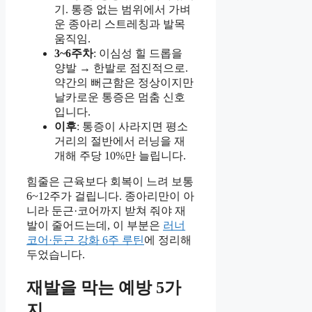
기. 통증 없는 범위에서 가벼
운 종아리 스트레칭과 발목
움직임.
3~6주차
: 이심성 힐 드롭을
양발 → 한발로 점진적으로.
약간의 뻐근함은 정상이지만
날카로운 통증은 멈춤 신호
입니다.
이후
: 통증이 사라지면 평소
거리의 절반에서 러닝을 재
개해 주당 10%만 늘립니다.
힘줄은 근육보다 회복이 느려 보통
6~12주가 걸립니다. 종아리만이 아
니라 둔근·코어까지 받쳐 줘야 재
발이 줄어드는데, 이 부분은
러너
코어·둔근 강화 6주 루틴
에 정리해
두었습니다.
재발을 막는 예방 5가
지