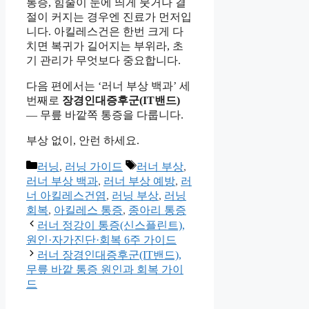
통증, 힘줄이 눈에 띄게 붓거나 결
절이 커지는 경우엔 진료가 먼저입
니다. 아킬레스건은 한번 크게 다
치면 복귀가 길어지는 부위라, 초
기 관리가 무엇보다 중요합니다.
다음 편에서는 ‘러너 부상 백과’ 세
번째로
장경인대증후군(IT밴드)
— 무릎 바깥쪽 통증을 다룹니다.
부상 없이, 안런 하세요.
카
태
러닝
,
러닝 가이드
러너 부상
,
테
그
러너 부상 백과
,
러너 부상 예방
,
러
고
너 아킬레스건염
,
러닝 부상
,
러닝
리
회복
,
아킬레스 통증
,
종아리 통증
러너 정강이 통증(신스플린트),
원인·자가진단·회복 6주 가이드
러너 장경인대증후군(IT밴드),
무릎 바깥 통증 원인과 회복 가이
드