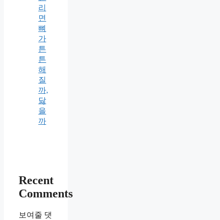
리
면
뼈
가
튼
튼
해
질
까,
닳
을
까
Recent
Comments
보여줄 댓