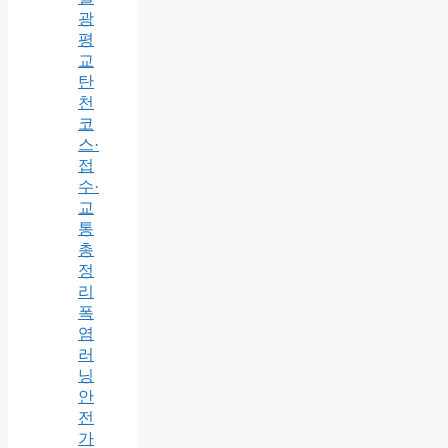
광
평
교
탄
천
코
스·
접
수·
교
통
총
정
리
폭
염
러
닝
안
전
가