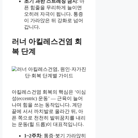
초기 과한 스트레칭 금지
: 아
픈 힘줄을 무리하게 늘이면
오히려 자극이 됩니다. 통증
이 가라앉은 뒤 강화로 넘어
갑니다.
러너 아킬레스건염 회
복 단계
아킬레스건염 회복의 핵심은 ‘이심
성(eccentric) 운동’ — 근육이 늘어
나며 힘을 쓰는 동작입니다. 계단
끝에 서서 까치발로 올라간 뒤, 아
픈 쪽으로 천천히 발뒤꿈치를 내리
는 운동(힐 드롭)이 대표적입니다.
1~2주차
: 통증·붓기 가라앉히