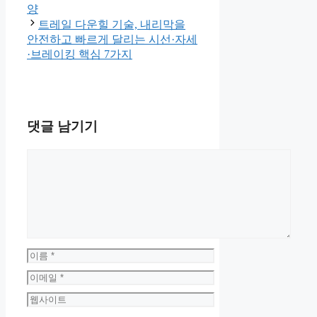
양
트레일 다운힐 기술, 내리막을
안전하고 빠르게 달리는 시선·자세
·브레이킹 핵심 7가지
댓글 남기기
댓
글
이
름
이
메
웹
일
사