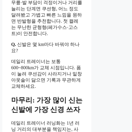
무릎·발 부담이 걱정이거나 거리를
늘리는 단계면 쿠션형, 어느 정도
달려봤고 가볍고 빠른 느낌을 원하
면 반발형을 추천합니다. 첫 켤레
는 무난한 균형형(페가수스·고스
트)이 안전합니다.
Q.
신발은 몇 km마다 바꿔야 하나
요?
데일리 트레이너는 보통
600~800km가 교체 시점입니다. 폼
이 눌려 쿠션감이 사라지거나 밑창
아웃솔이 닳으면 기록과 무관하게
교체하세요.
마무리: 가장 많이 신는
신발에 가장 신경 쓰자
데일리 트레이너 러닝화는 1년 러
닝 거리의 대부분을 책임지는, 사