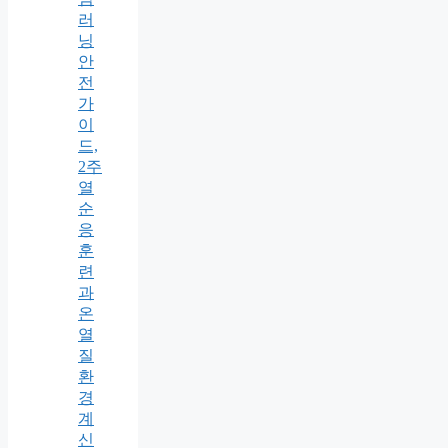
러
닝
안
전
가
이
드,
2주
열
순
응
훈
련
과
온
열
질
환
경
계
신