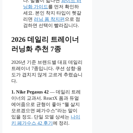
다. 발볼이 넓다면
와이드 러
닝화 가이드
를 먼저 확인하
세요. 본인 착지 타입이 헷갈
리면
러닝 폼 착지편
으로 점
검하면 선택이 빨라집니다.
2026 데일리 트레이너
러닝화 추천 7종
2026년 기준 브랜드별 대표 데일리
트레이너 7종입니다. 쿠션 성향·용
도가 겹치지 않게 고르게 추렸습니
다.
1. Nike Pegasus 42
— 데일리 트레
이너의 교과서. ReactX 폼과 듀얼
에어줌으로 균형이 좋아 “뭘 살지
모르겠으면 페가수스”라는 말이
있을 정도. 단일 모델 상세는
나이
키 페가수스 42 후기
에 정리.