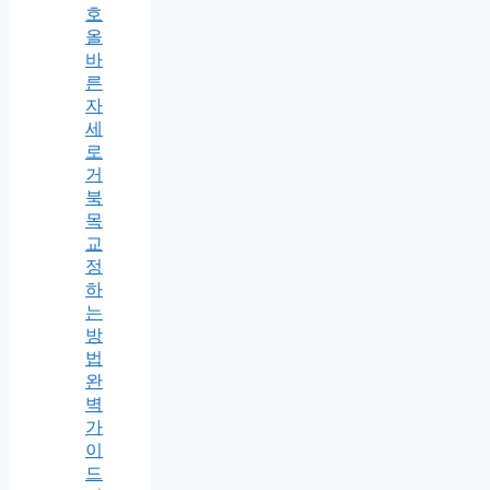
호
올
바
른
자
세
로
거
북
목
교
정
하
는
방
법
완
벽
가
이
드