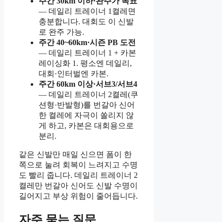
주간 30km 이하·완주가 목표
— 데일리 트레이너 1켤레면
충분합니다. 대회도 이 신발
로 완주 가능.
주간 40~60km·시즌 PB 도전
— 데일리 트레이너 1 + 카본
레이싱화 1. 평소엔 데일리,
대회·인터벌엔 카본.
주간 60km 이상·서브3/서브4
— 데일리 트레이너 2켤레(쿠
션형·반발형)를 번갈아 신어
한 켤레에 자극이 쏠리지 않
게 하고, 카본은 대회용으로
분리.
같은 신발만 매일 신으면 폼이 한
쪽으로 눌려 회복이 느려지고 수명
도 빨리 줍니다. 데일리 트레이너 2
켤레만 번갈아 신어도 신발 수명이
길어지고 부상 위험이 줄어듭니다.
자주 묻는 질문