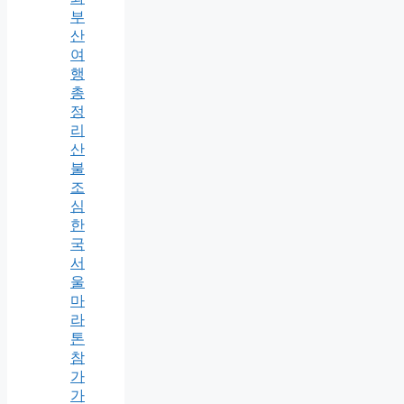
부
산
여
행
총
정
리
산
불
조
심
한
국
서
울
마
라
톤
참
가
가