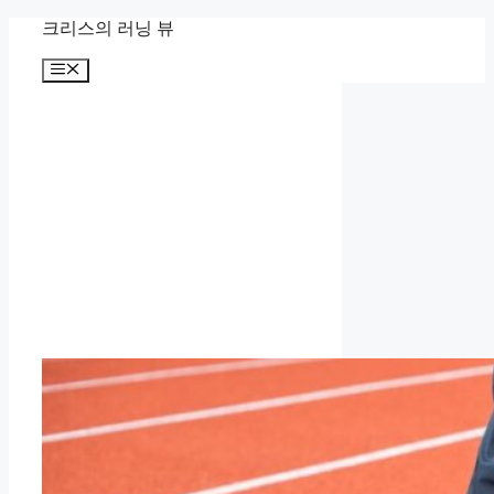
컨
크리스의 러닝 뷰
텐
메
츠
뉴
로
건
너
뛰
기