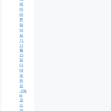
제
마
라
톤
알
아
보
기,
11
월
15
일
다
대
포
하
프
·10k
m
코
스
와