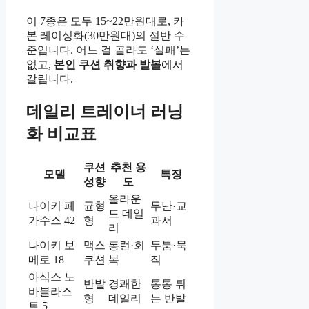
이 7종은 모두 15~22만원대로, 카
본 레이싱화(30만원대)의 절반 수
준입니다. 어느 걸 골라도 ‘실패’는
없고,
본인 쿠션 취향과 발볼
에서
갈립니다.
데일리 트레이너 러닝
화 비교표
쿠션
추천 용
모델
특징
성향
도
올라운
나이키 페
균형
무난·교
드 데일
가수스 42
형
과서
리
나이키 보
맥스
롱런·회
두툼·묵
메로 18
쿠션
복
직
아식스 노
반발
경쾌한
통통 튀
바블라스
형
데일리
는 반발
트 5