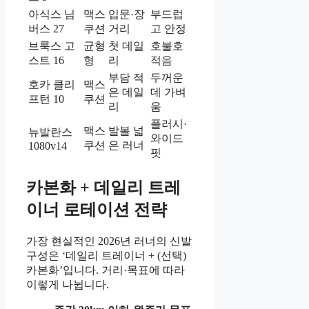
아식스 님
맥스
입문·장
부드럽
버스 27
쿠션
거리
고 안정
브룩스 고
균형
첫 데일
호불호
스트 16
형
리
적음
부담 적
두꺼운
호카 클리
맥스
은 데일
데 가벼
프턴 10
쿠션
리
움
플러시·
맥스
발볼 넓
뉴발란스
와이드
쿠션
은 러너
1080v14
핏
카본화 + 데일리 트레
이너 로테이션 전략
가장 현실적인 2026년 러너의 신발
구성은 ‘데일리 트레이너 + (선택)
카본화’입니다. 거리·목표에 따라
이렇게 나뉩니다.