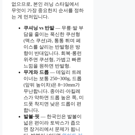
없으므로, 본인 러닝 스타일에서
무엇이 가장 중요한지 순서를 정하
는 게 먼저입니다.
쿠셔닝 vs 반발
— 무릎·발 부
담을 줄이는 푹신한 쿠션형
(맥스 쿠션)과, 통통 튀며 페
이스를 살리는 반발형은 방
향이 반대입니다. 회복·롱런
위주면 쿠션형, 가볍고 빠른
느낌을 원하면 반발형.
무게와 드롭
— 데일리 트레
이너는 보통 250~300g, 드롭
(앞뒤 높이차)은 8~10mm가
무난합니다. 종아리·아킬레
스가 약하면 드롭 높은 쪽, 미
드풋 착지면 낮은 드롭이 편
합니다.
발볼·핏
— 한국인은 발볼이
넓은 편이라 토박스가 좁으
면 장거리에서 문제가 됩니