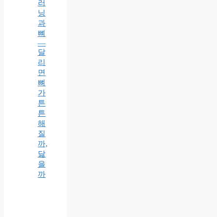
러
닝
과
뼈
—
달
리
면
뼈
가
튼
튼
해
질
까,
닳
을
까