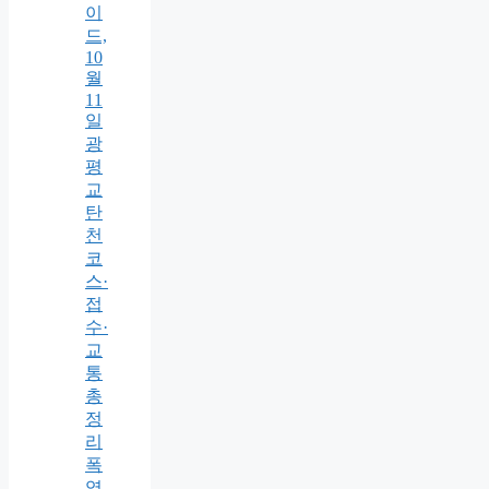
이
드,
10
월
11
일
광
평
교
탄
천
코
스·
접
수·
교
통
총
정
리
폭
염