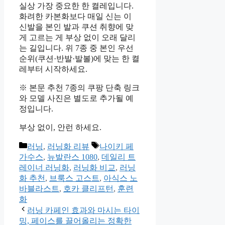
실상 가장 중요한 한 켤레입니다.
화려한 카본화보다 매일 신는 이
신발을 본인 발과 쿠션 취향에 맞
게 고르는 게 부상 없이 오래 달리
는 길입니다. 위 7종 중 본인 우선
순위(쿠션·반발·발볼)에 맞는 한 켤
레부터 시작하세요.
※ 본문 추천 7종의 쿠팡 단축 링크
와 모델 사진은 별도로 추가될 예
정입니다.
부상 없이, 안런 하세요.
카
태
러닝
,
러닝화 리뷰
나이키 페
테
그
가수스
,
뉴발란스 1080
,
데일리 트
고
레이너 러닝화
,
러닝화 비교
,
러닝
리
화 추천
,
브룩스 고스트
,
아식스 노
바블라스트
,
호카 클리프턴
,
훈련
화
러닝 카페인 효과와 마시는 타이
밍, 페이스를 끌어올리는 정확한