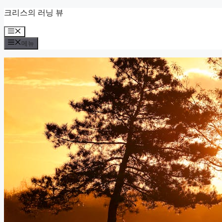
컨
크리스의 러닝 뷰
텐
메
츠
뉴
로
메뉴
건
너
뛰
기