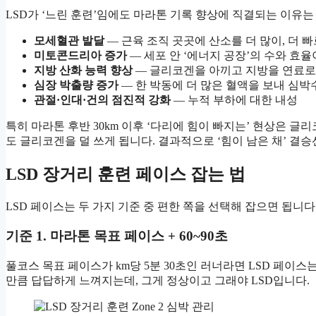
LSD가 ‘느린 훈련’임에도 마라톤 기록 향상에 직결되는 이유는
모세혈관 발달
— 근육 조직 곳곳에 산소를 더 많이, 더 
미토콘드리아 증가
— 세포 안 ‘에너지 공장’의 수와 효
지방 산화 능력 향상
— 글리코겐을 아끼고 지방을 연료로
심장 박출량 증가
— 한 박동에 더 많은 혈액을 보내 심박
관절·인대·건의 점진적 강화
— 누적 부하에 대한 내성
특히 마라톤 후반 30km 이후 ‘다리에 힘이 빠지는’ 현상은 글
도 글리코겐을 덜 쓰게 됩니다. 결과적으로 ‘힘이 남은 채’ 결승
LSD 장거리 훈련 페이스 잡는 법
LSD 페이스는 두 가지 기준 중 편한 쪽을 선택해 잡으면 됩니다
기준 1. 마라톤 목표 페이스 + 60~90초
풀코스 목표 페이스가 km당 5분 30초인 러너라면 LSD 페이스는
만큼 답답하게 느껴지는데, 그게 정상이고 그래야 LSD입니다.