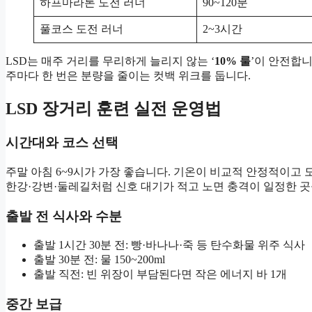
하프마라톤 도전 러너
90~120분
풀코스 도전 러너
2~3시간
LSD는 매주 거리를 무리하게 늘리지 않는 ‘
10% 룰
’이 안전합니
주마다 한 번은 분량을 줄이는 컷백 위크를 둡니다.
LSD 장거리 훈련 실전 운영법
시간대와 코스 선택
주말 아침 6~9시가 가장 좋습니다. 기온이 비교적 안정적이고 
한강·강변·둘레길처럼 신호 대기가 적고 노면 충격이 일정한 곳
출발 전 식사와 수분
출발 1시간 30분 전: 빵·바나나·죽 등 탄수화물 위주 식사
출발 30분 전: 물 150~200ml
출발 직전: 빈 위장이 부담된다면 작은 에너지 바 1개
중간 보급