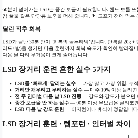
60분이 넘어가는 LSD는 중간 보급이 필요합니다. 핸드 보틀 또는
감·꿀물 같은 단당류 보충을 더해 줍니다. ‘배고프기 전에 먹는 
달린 직후 회복
LSD가 끝난 30분 안이 ‘회복의 골든타임’입니다. 단백질 20g
러드+밥)을 챙기면 다음 훈련까지 회복 속도가 확연히 빨라집니
다음 날 다리 무거움이 크게 줄어듭니다.
LSD 장거리 훈련 흔한 실수 5가지
LSD를 ‘빠르게’ 달리는 실수
— 가장 많고 가장 위험. 누
거리만 채우려고 무리하는 실수
— 매주 10% 이상 늘리
전 주 인터벌 다음 날 LSD 진행
— 강도와 강도가 붙으면 
중간 보급을 안 하는 실수
— 90분 이상 무보급은 글리코
LSD 다음 날 강도 훈련
— 이지런이나 휴식이 정답입니다
LSD 장거리 훈련 · 템포런 · 인터벌 차이