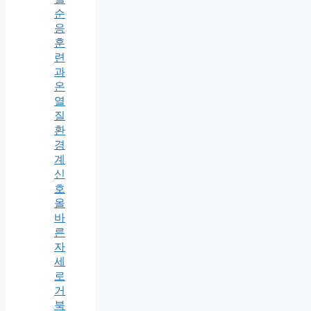
순
응
훈
련
과
온
열
질
환
경
계
신
호
올
바
른
자
세
로
거
북