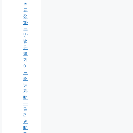
목
교
정
하
는
방
법
완
벽
가
이
드
러
닝
과
뼈
—
달
리
면
뼈