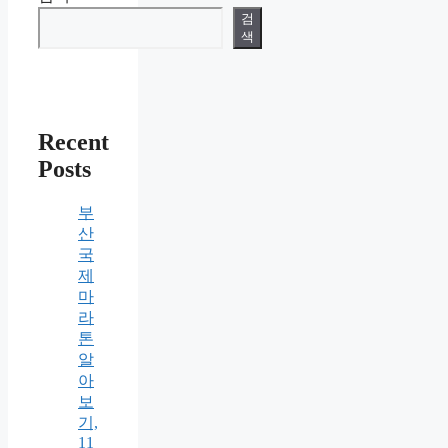
검
색
Recent
Posts
부
산
국
제
마
라
톤
알
아
보
기,
11