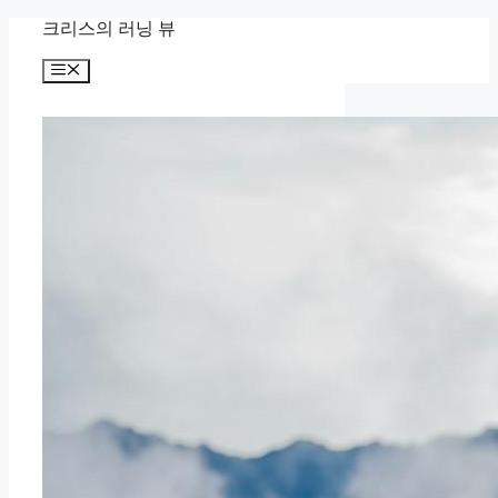
컨
크리스의 러닝 뷰
텐
메
츠
뉴
로
건
너
뛰
기