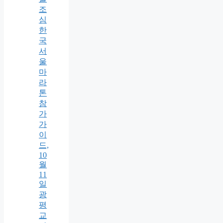
조
심
한
국
서
울
마
라
톤
참
가
가
이
드,
10
월
11
일
광
평
교