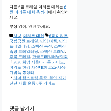
다른 6월 트레일·마라톤 대회는
6
월 마라톤 대회 총정리
에서 확인하
세요.
부상 없이, 안런 하세요.
카
태
러닝
,
마라톤 대회
6월 마라톤
,
테
그
국립공원 트레일
,
단양 여행
,
단양
고
트레일러닝
,
소백산 능선
,
소백산
리
죽령 트레일러닝
,
소백산 트레일
,
충북 트레일
,
한국트레일러닝협회
2026 희망 서울마라톤 가이드,
여의도 한강 자선대회 코스·시상·
기념품 총정리
러너 햄스트링 통증, 원인·자가
진단·재활 운동 6주 가이드
댓글 남기기