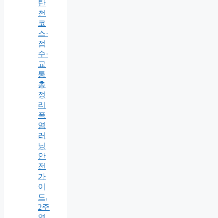
탄
천
코
스·
접
수·
교
통
총
정
리
폭
염
러
닝
안
전
가
이
드,
2주
열