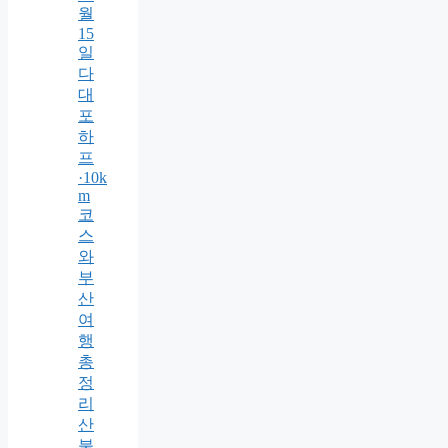
월
15
일
다
대
포
하
프
·10k
m
코
스
와
부
산
여
행
총
정
리
산
불