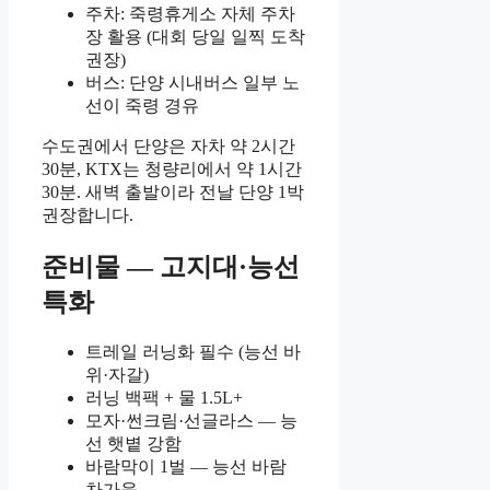
주차: 죽령휴게소 자체 주차
장 활용 (대회 당일 일찍 도착
권장)
버스: 단양 시내버스 일부 노
선이 죽령 경유
수도권에서 단양은 자차 약 2시간
30분, KTX는 청량리에서 약 1시간
30분. 새벽 출발이라 전날 단양 1박
권장합니다.
준비물 — 고지대·능선
특화
트레일 러닝화 필수 (능선 바
위·자갈)
러닝 백팩 + 물 1.5L+
모자·썬크림·선글라스 — 능
선 햇볕 강함
바람막이 1벌 — 능선 바람
차가움