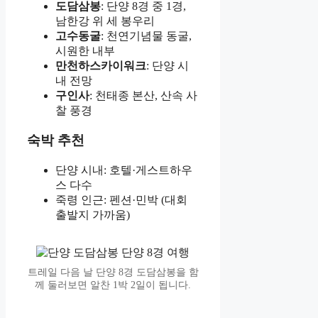
도담삼봉
: 단양 8경 중 1경,
남한강 위 세 봉우리
고수동굴
: 천연기념물 동굴,
시원한 내부
만천하스카이워크
: 단양 시
내 전망
구인사
: 천태종 본산, 산속 사
찰 풍경
숙박 추천
단양 시내: 호텔·게스트하우
스 다수
죽령 인근: 펜션·민박 (대회
출발지 가까움)
트레일 다음 날 단양 8경 도담삼봉을 함
께 둘러보면 알찬 1박 2일이 됩니다.