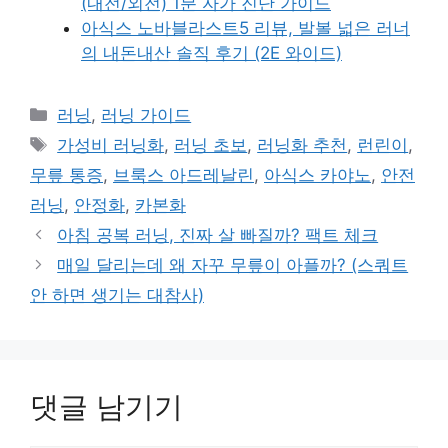
(내전/외전) 1분 자가 진단 가이드
아식스 노바블라스트5 리뷰, 발볼 넓은 러너
의 내돈내산 솔직 후기 (2E 와이드)
카
러닝
,
러닝 가이드
테
태
가성비 러닝화
,
러닝 초보
,
러닝화 추천
,
런린이
,
고
그
무릎 통증
,
브룩스 아드레날린
,
아식스 카야노
,
안전
리
러닝
,
안정화
,
카본화
아침 공복 러닝, 진짜 살 빠질까? 팩트 체크
매일 달리는데 왜 자꾸 무릎이 아플까? (스쿼트
안 하면 생기는 대참사)
댓글 남기기