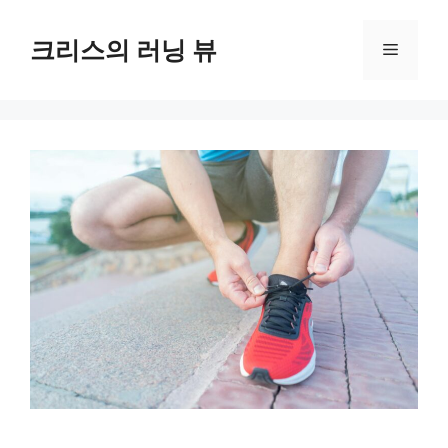
컨
텐
크리스의 러닝 뷰
메
츠
로
뉴
건
너
뛰
기