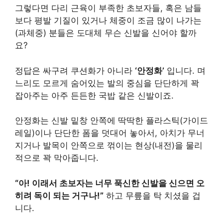
그렇다면 다리 근육이 부족한 초보자들, 혹은 남들
보다 평발 기질이 있거나 체중이 조금 많이 나가는
(과체중) 분들은 도대체 무슨 신발을 신어야 할까
요?
정답은 싸구려 쿠션화가 아니라
‘안정화’
입니다. 며
느리도 모르게 숨어있는 발의 중심을 단단하게 꽉
잡아주는 아주 든든한 국밥 같은 신발이죠.
안정화는 신발 밑창 안쪽에 딱딱한 플라스틱(가이드
레일)이나 단단한 폼을 덧대어 놓아서, 아치가 무너
지거나 발목이 안쪽으로 꺾이는 현상(내전)을 물리
적으로 꽉 막아줍니다.
“아! 이래서 초보자는 너무 푹신한 신발을 신으면 오
히려 독이 되는 거구나!”
하고 무릎을 탁 치셨을 겁
니다.