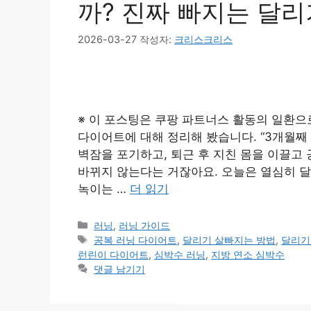
까? 진짜 빠지는 달리
2026-03-27
작성자:
크리스크리스
※ 이 포스팅은 쿠팡 파트너스 활동의 일환으
다이어트에 대해 정리해 봤습니다. “3개월째 
벽잠을 포기하고, 퇴근 후 지친 몸을 이끌고
바뀌지 않는다는 거잖아요. 오늘은 열심히 달
녹이는 …
더 읽기
카
러닝
,
러닝 가이드
테
태
공복 러닝 다이어트
,
달리기 살빠지는 방법
,
달리기
고
그
런린이 다이어트
,
심박수 러닝
,
지방 연소 심박수
리
댓글 남기기