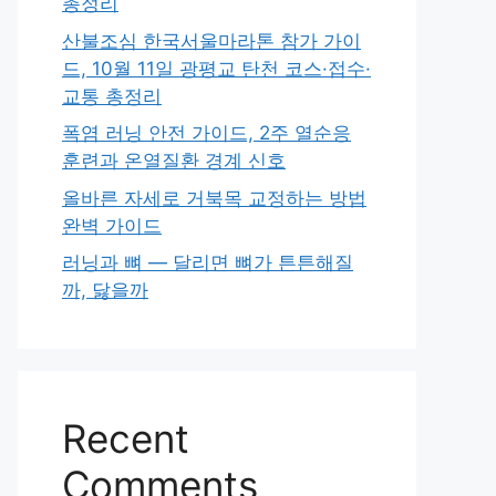
총정리
산불조심 한국서울마라톤 참가 가이
드, 10월 11일 광평교 탄천 코스·접수·
교통 총정리
폭염 러닝 안전 가이드, 2주 열순응
훈련과 온열질환 경계 신호
올바른 자세로 거북목 교정하는 방법
완벽 가이드
러닝과 뼈 — 달리면 뼈가 튼튼해질
까, 닳을까
Recent
Comments