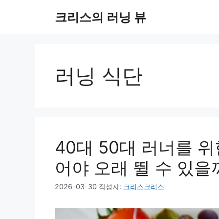
컨
크리스의 러닝 뷰
텐
츠
로
건
너
러닝 식단
뛰
기
40대 50대 러너를 위
어야 오래 뛸 수 있을
2026-03-30
작성자:
크리스크리스