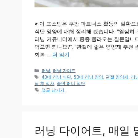
※ 이 포스팅은 쿠팡 파트너스 활동의 일환으
식단 영양에 대해 정리해 봤습니다. “열심히 
러닝 커뮤니티에서 종종 올라오는 질문입니다. 
먹으면 되나요?”, “관절에 좋은 영양제 추천 
회복 …
더 읽기
카
러닝
,
러닝 가이드
테
태
40대 러닝 식단
,
50대 러닝 영양
,
관절 영양제
,
러
고
그
닝 후 식사
,
중년 러너 식단
리
댓글 남기기
러닝 다이어트, 매일 