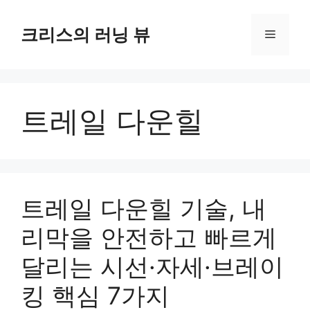
컨
텐
크리스의 러닝 뷰
메
츠
로
뉴
건
너
트레일 다운힐
뛰
기
트레일 다운힐 기술, 내
리막을 안전하고 빠르게
달리는 시선·자세·브레이
킹 핵심 7가지