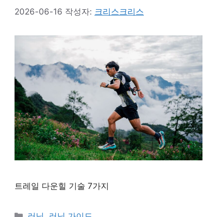
2026-06-16
작성자:
크리스크리스
트레일 다운힐 기술 7가지
카
러닝
,
러닝 가이드