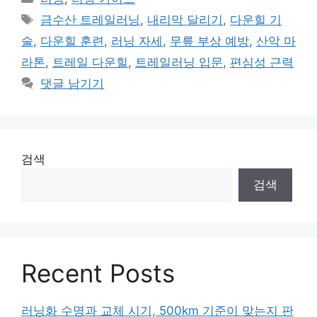
테
태
금수산 트레일러닝
,
내리막 달리기
,
다운힐 기
고
그
술
,
다운힐 훈련
,
러닝 자세
,
무릎 부상 예방
,
산악 마
리
라톤
,
트레일 다운힐
,
트레일러닝 입문
,
편심성 근력
댓글 남기기
검색
검색
Recent Posts
러닝화 수명과 교체 시기, 500km 기준이 맞는지 판