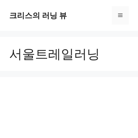
컨
텐
크리스의 러닝 뷰
메
츠
로
뉴
건
너
서울트레일러닝
뛰
기