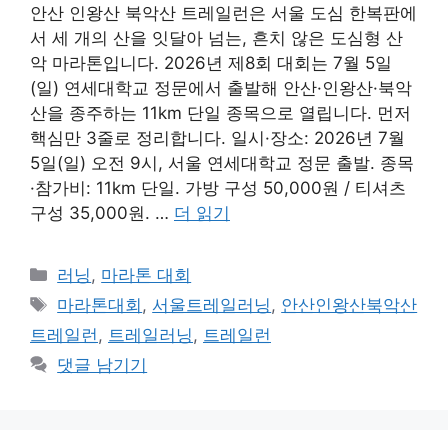
안산 인왕산 북악산 트레일런은 서울 도심 한복판에
서 세 개의 산을 잇달아 넘는, 흔치 않은 도심형 산
악 마라톤입니다. 2026년 제8회 대회는 7월 5일
(일) 연세대학교 정문에서 출발해 안산·인왕산·북악
산을 종주하는 11km 단일 종목으로 열립니다. 먼저
핵심만 3줄로 정리합니다. 일시·장소: 2026년 7월
5일(일) 오전 9시, 서울 연세대학교 정문 출발. 종목
·참가비: 11km 단일. 가방 구성 50,000원 / 티셔츠
구성 35,000원. …
더 읽기
카
러닝
,
마라톤 대회
테
태
마라톤대회
,
서울트레일러닝
,
안산인왕산북악산
고
그
트레일런
,
트레일러닝
,
트레일런
리
댓글 남기기