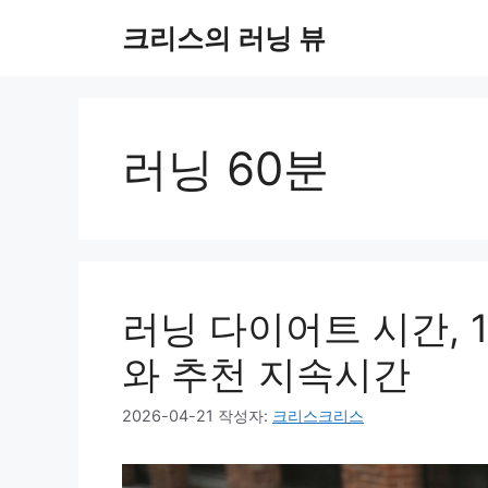
컨
크리스의 러닝 뷰
텐
츠
로
건
너
러닝 60분
뛰
기
러닝 다이어트 시간, 10
와 추천 지속시간
2026-04-21
작성자:
크리스크리스