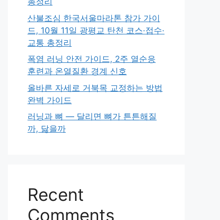
총정리
산불조심 한국서울마라톤 참가 가이
드, 10월 11일 광평교 탄천 코스·접수·
교통 총정리
폭염 러닝 안전 가이드, 2주 열순응
훈련과 온열질환 경계 신호
올바른 자세로 거북목 교정하는 방법
완벽 가이드
러닝과 뼈 — 달리면 뼈가 튼튼해질
까, 닳을까
Recent
Comments