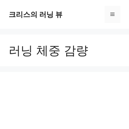
컨
텐
크리스의 러닝 뷰
메
츠
로
뉴
건
너
러닝 체중 감량
뛰
기