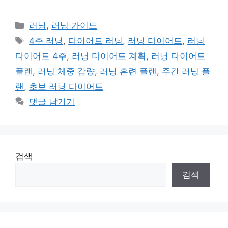
카
러닝
,
러닝 가이드
테
태
4주 러닝
,
다이어트 러닝
,
러닝 다이어트
,
러닝
고
그
다이어트 4주
,
러닝 다이어트 계획
,
러닝 다이어트
리
플랜
,
러닝 체중 감량
,
러닝 훈련 플랜
,
주간 러닝 플
랜
,
초보 러닝 다이어트
댓글 남기기
검색
검색