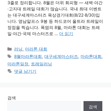
3줄로 정리합니다. 8월은 더위 회피형 — 새벽·야간
·고지대 트레일 대회가 많습니다. 국내 최대 이벤트
는 대구세계마스터즈 육상경기대회(8/22·8/30)입
니다. 영남알프스 9봉 등 하드코어 울트라 트레일이
정점을 찍습니다. 폭염의 8월, 마라톤 대회는 트레
일·야간·국제 마스터즈로 …
더 읽기
카
러닝
,
마라톤 대회
테
태
8월마라톤대회
,
대구세계마스터즈
,
마라톤대회
,
고
그
마라톤일정
,
트레일러닝
리
댓글 남기기
검색
검색