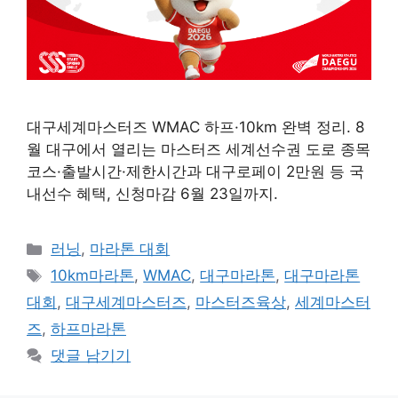
대구세계마스터즈 WMAC 하프·10km 완벽 정리. 8
월 대구에서 열리는 마스터즈 세계선수권 도로 종목
코스·출발시간·제한시간과 대구로페이 2만원 등 국
내선수 혜택, 신청마감 6월 23일까지.
카
러닝
,
마라톤 대회
테
태
10km마라톤
,
WMAC
,
대구마라톤
,
대구마라톤
고
그
대회
,
대구세계마스터즈
,
마스터즈육상
,
세계마스터
리
즈
,
하프마라톤
댓글 남기기