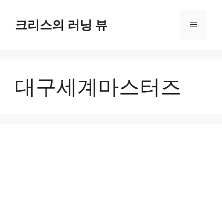
컨
텐
크리스의 러닝 뷰
메
츠
로
뉴
건
너
대구세계마스터즈
뛰
기