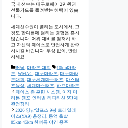
국내 선수는 대구로페이 2만원권
선물카드를 돌려받는 혜택이 있습
니다.
세계선수권이 열리는 도시에서, 그
것도 한여름에 달리는 경험은 흔치
않습니다. 더위 대비를 철저히 하
고 자신의 페이스로 안전하게 완주
하시길 바랍니다. 부상 없이, 안런
하세요.
카
태
러닝
,
마라톤 대회
10km마라
테
그
톤
,
WMAC
,
대구마라톤
,
대구마라
고
톤대회
,
대구세계마스터즈
,
마스터
리
즈육상
,
세계마스터즈
,
하프마라톤
페이스 존 훈련 시스템, 이지·마
라톤·템포·인터벌·리피티션 5단계
완전정리
2026 영남알프스 9봉 트레일레
이스(YA9) 총정리, 등억 출발
85km·45km 한여름 야간 종주