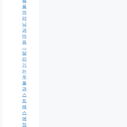
닳
을
까
러
닝
과
마
음
—
달
리
기
는
우
울
과
스
트
레
스
에
정