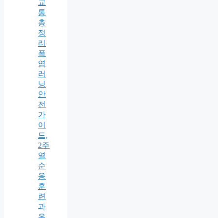
교
통
총
정
리
폭
염
러
닝
안
전
가
이
드,
2주
열
순
응
훈
련
과
온