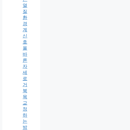
열
질
환
경
계
신
호
올
바
른
자
세
로
거
북
목
교
정
하
는
방