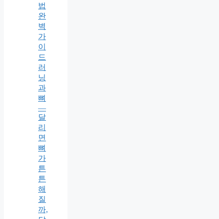
법
완
벽
가
이
드
러
닝
과
뼈
—
달
리
면
뼈
가
튼
튼
해
질
까,