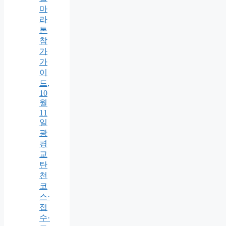
마
라
톤
참
가
가
이
드,
10
월
11
일
광
평
교
탄
천
코
스·
접
수·