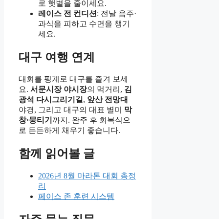
로 햇볕을 줄이세요.
레이스 전 컨디션
: 전날 음주·
과식을 피하고 수면을 챙기
세요.
대구 여행 연계
대회를 핑계로 대구를 즐겨 보세
요.
서문시장 야시장
의 먹거리,
김
광석 다시그리기길
,
앞산 전망대
야경, 그리고 대구의 대표 별미
막
창·뭉티기
까지. 완주 후 회복식으
로 든든하게 채우기 좋습니다.
함께 읽어볼 글
2026년 8월 마라톤 대회 총정
리
페이스 존 훈련 시스템