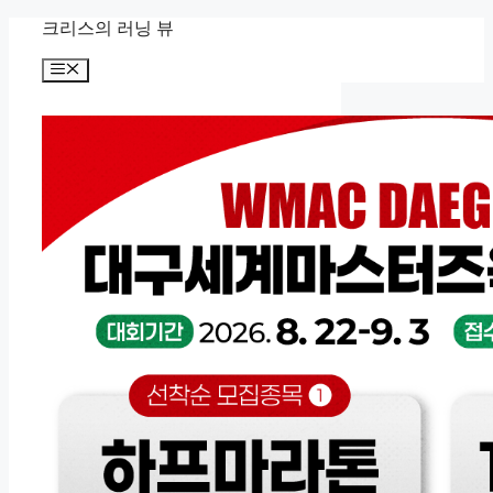
컨
크리스의 러닝 뷰
텐
메
츠
뉴
로
건
너
뛰
기