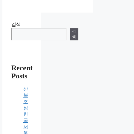
검색
검
색
Recent
Posts
산
불
조
심
한
국
서
울