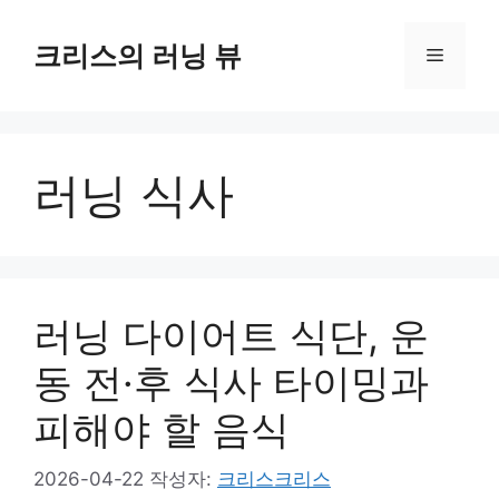
컨
텐
크리스의 러닝 뷰
메
츠
로
뉴
건
너
러닝 식사
뛰
기
러닝 다이어트 식단, 운
동 전·후 식사 타이밍과
피해야 할 음식
2026-04-22
작성자:
크리스크리스