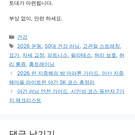
토대가 마련됩니다.
부상 없이, 안런 하세요.
카
건강
테
태
2026 운동
,
50대 건강 러닝
,
고관절 스트레칭
,
고
그
요가
,
자세 교정
,
피트니스
,
필라테스
,
허리 보호
,
허
리
리 통증
,
홈트레이닝
2026 런 지중해의 밤 마라톤 가이드, 아산 지중
해마을 라이트런 야간 5K 코스 총정리
야간 러닝 안전 가이드, 시인성·코스·동반자 7가
지 체크리스트
댓글 남기기