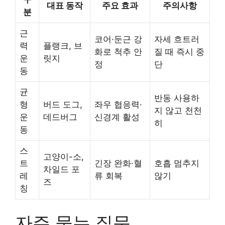
대표 동작
주요 효과
주의사항
분
근
코어·둔근 강
자세 흐트러
력
플랭크, 브
화로 척추 안
질 때 즉시 중
운
릿지
정
단
동
균
반동 사용하
형
버드 도그,
좌우 협응력·
지 않고 천천
운
데드버그
신경계 활성
히
동
스
고양이-소,
트
긴장 완화·혈
호흡 멈추지
차일드 포
레
류 회복
않기
즈
칭
자주 묻는 질문