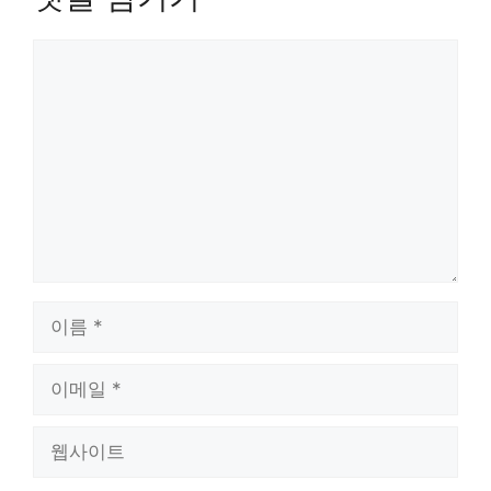
댓
글
이
름
이
메
일
웹
사