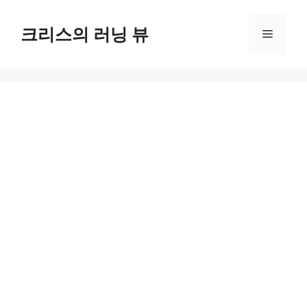
컨
텐
크리스의 러닝 뷰
메
츠
로
뉴
건
너
뛰
기