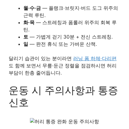
월·수·금
— 플랭크·브릿지·버드 도그 위주의
근력 루틴.
화·목
— 스트레칭과 폼롤러 위주의 회복 루
틴.
토
— 가볍게 걷기 30분 + 전신 스트레칭.
일
— 완전 휴식 또는 가벼운 산책.
달리기 습관이 있는 분이라면
러닝 폼 하체·다리편
도 함께 보면서 무릎·둔근 정렬을 점검하시면 허리
부담이 한층 줄어듭니다.
운동 시 주의사항과 통증
신호