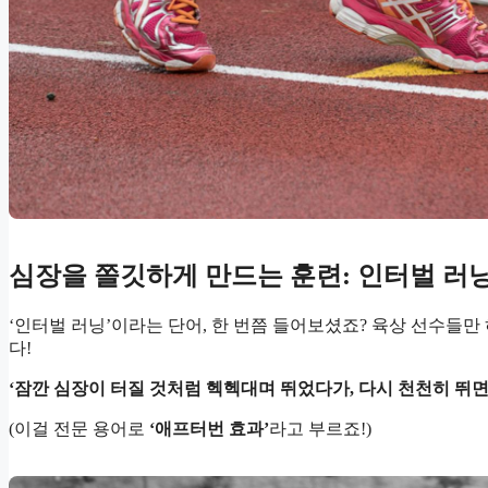
심장을 쫄깃하게 만드는 훈련: 인터벌 러닝
‘인터벌 러닝’이라는 단어, 한 번쯤 들어보셨죠? 육상 선수들
다!
‘잠깐 심장이 터질 것처럼 헥헥대며 뛰었다가, 다시 천천히 뛰면
(이걸 전문 용어로
‘애프터번 효과’
라고 부르죠!)