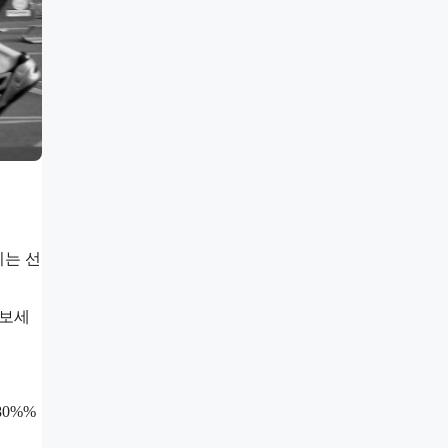
리는 선
해보세
80%%