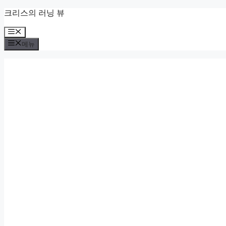
컨
크리스의 러닝 뷰
텐
메
츠
뉴
로
메뉴
건
너
뛰
기